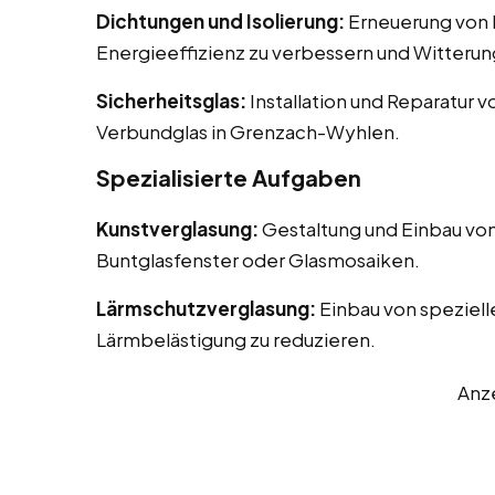
Dichtungen und Isolierung:
Erneuerung von D
Energieeffizienz zu verbessern und Witterun
Sicherheitsglas:
Installation und Reparatur v
Verbundglas in Grenzach-Wyhlen.
Spezialisierte Aufgaben
Kunstverglasung:
Gestaltung und Einbau von
Buntglasfenster oder Glasmosaiken.
Lärmschutzverglasung:
Einbau von speziell
Lärmbelästigung zu reduzieren.
Anz