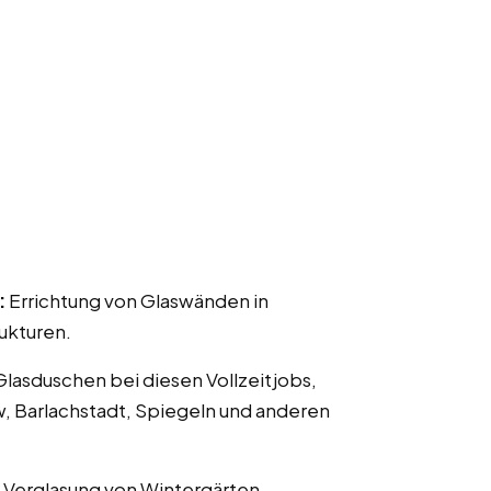
:
Errichtung von Glaswänden in
ukturen.
 Glasduschen bei diesen Vollzeitjobs,
w, Barlachstadt, Spiegeln und anderen
 Verglasung von Wintergärten,