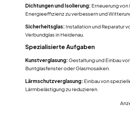
Dichtungen und Isolierung:
Erneuerung von D
Energieeffizienz zu verbessern und Witterun
Sicherheitsglas:
Installation und Reparatur v
Verbundglas in Heidenau.
Spezialisierte Aufgaben
Kunstverglasung:
Gestaltung und Einbau von
Buntglasfenster oder Glasmosaiken.
Lärmschutzverglasung:
Einbau von speziell
Lärmbelästigung zu reduzieren.
Anz