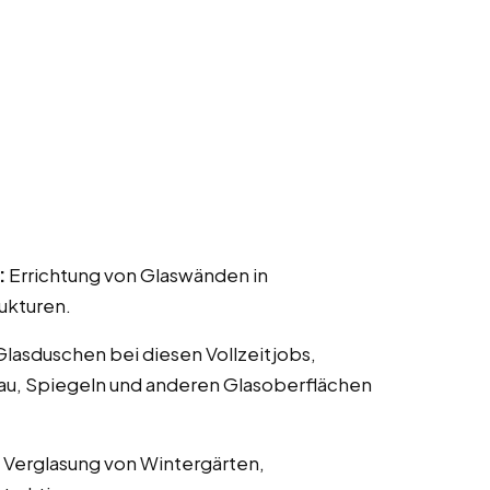
:
Errichtung von Glaswänden in
ukturen.
 Glasduschen bei diesen Vollzeitjobs,
nau, Spiegeln und anderen Glasoberflächen
 Verglasung von Wintergärten,