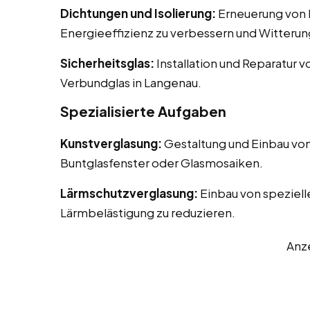
Dichtungen und Isolierung:
Erneuerung von D
Energieeffizienz zu verbessern und Witterun
Sicherheitsglas:
Installation und Reparatur v
Verbundglas in Langenau.
Spezialisierte Aufgaben
Kunstverglasung:
Gestaltung und Einbau von
Buntglasfenster oder Glasmosaiken.
Lärmschutzverglasung:
Einbau von speziell
Lärmbelästigung zu reduzieren.
Anz