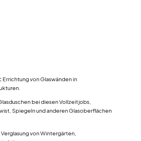
:
Errichtung von Glaswänden in
ukturen.
 Glasduschen bei diesen Vollzeitjobs,
swist, Spiegeln und anderen Glasoberflächen
 Verglasung von Wintergärten,