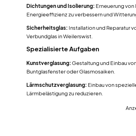
Dichtungen und Isolierung:
Erneuerung von D
Energieeffizienz zu verbessern und Witterun
Sicherheitsglas:
Installation und Reparatur v
Verbundglas in Weilerswist.
Spezialisierte Aufgaben
Kunstverglasung:
Gestaltung und Einbau von
Buntglasfenster oder Glasmosaiken.
Lärmschutzverglasung:
Einbau von speziell
Lärmbelästigung zu reduzieren.
Anz