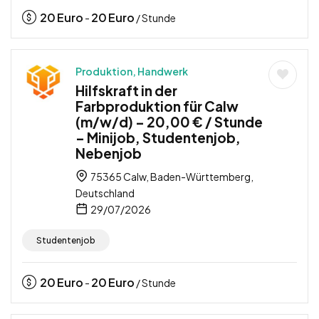
20
Euro
20
Euro
-
/ Stunde
Produktion, Handwerk
Hilfskraft in der
Farbproduktion für Calw
(m/w/d) – 20,00 € / Stunde
– Minijob, Studentenjob,
Nebenjob
75365 Calw, Baden-Württemberg,
Deutschland
29/07/2026
Studentenjob
20
Euro
20
Euro
-
/ Stunde