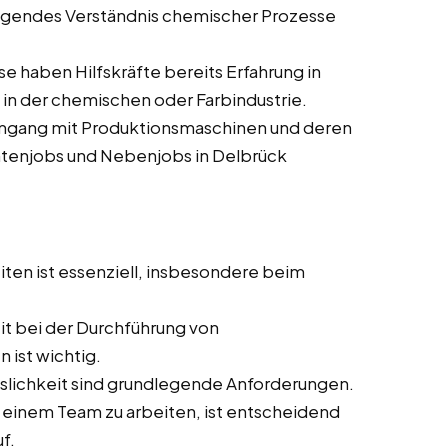
egendes Verständnis chemischer Prozesse
e haben Hilfskräfte bereits Erfahrung in
in der chemischen oder Farbindustrie.
mgang mit Produktionsmaschinen und deren
entenjobs und Nebenjobs in Delbrück
iten ist essenziell, insbesondere beim
t bei der Durchführung von
 ist wichtig.
sslichkeit sind grundlegende Anforderungen.
in einem Team zu arbeiten, ist entscheidend
f.