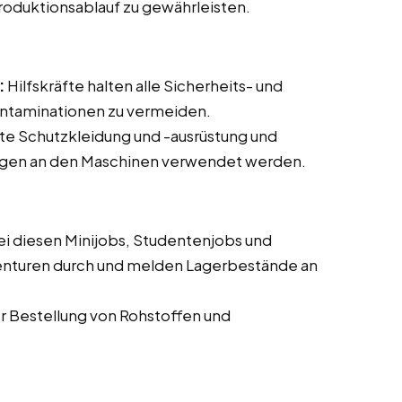
roduktionsablauf zu gewährleisten.
:
Hilfskräfte halten alle Sicherheits- und
ontaminationen zu vermeiden.
te Schutzkleidung und -ausrüstung und
tungen an den Maschinen verwendet werden.
ei diesen Minijobs, Studentenjobs und
enturen durch und melden Lagerbestände an
er Bestellung von Rohstoffen und