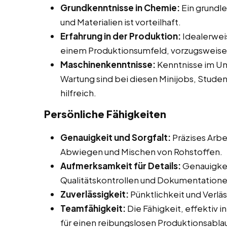
Grundkenntnisse in Chemie:
Ein grundl
und Materialien ist vorteilhaft.
Erfahrung in der Produktion:
Idealerweis
einem Produktionsumfeld, vorzugsweise 
Maschinenkenntnisse:
Kenntnisse im U
Wartung sind bei diesen Minijobs, Stud
hilfreich.
Persönliche Fähigkeiten
Genauigkeit und Sorgfalt:
Präzises Arbe
Abwiegen und Mischen von Rohstoffen.
Aufmerksamkeit für Details:
Genauigkei
Qualitätskontrollen und Dokumentationen
Zuverlässigkeit:
Pünktlichkeit und Verlä
Teamfähigkeit:
Die Fähigkeit, effektiv 
für einen reibungslosen Produktionsablau