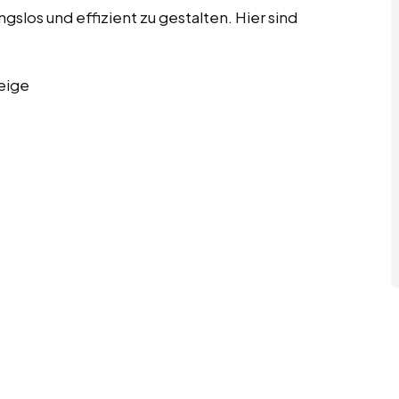
los und effizient zu gestalten. Hier sind
eige