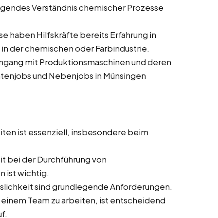
egendes Verständnis chemischer Prozesse
e haben Hilfskräfte bereits Erfahrung in
in der chemischen oder Farbindustrie.
mgang mit Produktionsmaschinen und deren
entenjobs und Nebenjobs in Münsingen
iten ist essenziell, insbesondere beim
t bei der Durchführung von
 ist wichtig.
sslichkeit sind grundlegende Anforderungen.
in einem Team zu arbeiten, ist entscheidend
f.