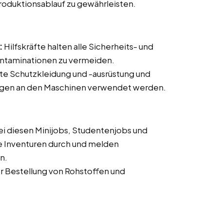
roduktionsablauf zu gewährleisten.
:
Hilfskräfte halten alle Sicherheits- und
ontaminationen zu vermeiden.
te Schutzkleidung und -ausrüstung und
tungen an den Maschinen verwendet werden.
ei diesen Minijobs, Studentenjobs und
 Inventuren durch und melden
n.
er Bestellung von Rohstoffen und