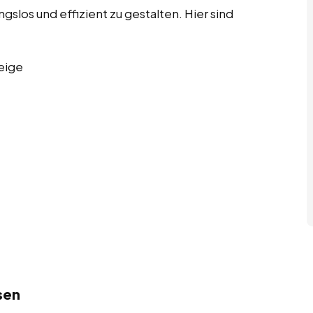
los und effizient zu gestalten. Hier sind
eige
sen