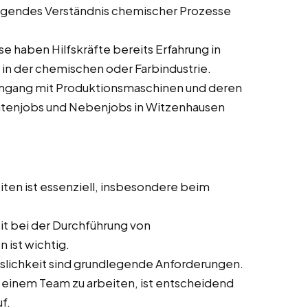
egendes Verständnis chemischer Prozesse
e haben Hilfskräfte bereits Erfahrung in
in der chemischen oder Farbindustrie.
mgang mit Produktionsmaschinen und deren
entenjobs und Nebenjobs in Witzenhausen
iten ist essenziell, insbesondere beim
t bei der Durchführung von
 ist wichtig.
sslichkeit sind grundlegende Anforderungen.
in einem Team zu arbeiten, ist entscheidend
f.