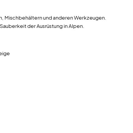
en, Mischbehältern und anderen Werkzeugen.
 Sauberkeit der Ausrüstung in Alpen.
eige