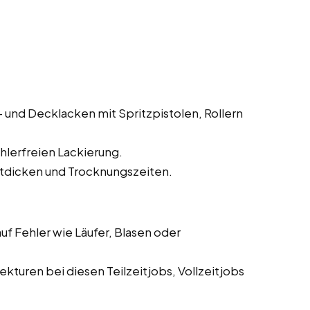
und Decklacken mit Spritzpistolen, Rollern
hlerfreien Lackierung.
tdicken und Trocknungszeiten.
f Fehler wie Läufer, Blasen oder
turen bei diesen Teilzeitjobs, Vollzeitjobs