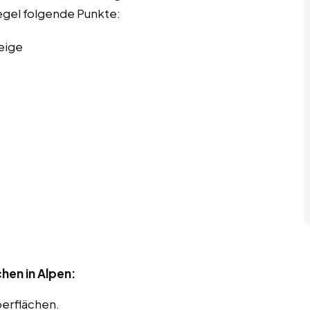
Regel folgende Punkte:
eige
hen in Alpen:
berflächen.