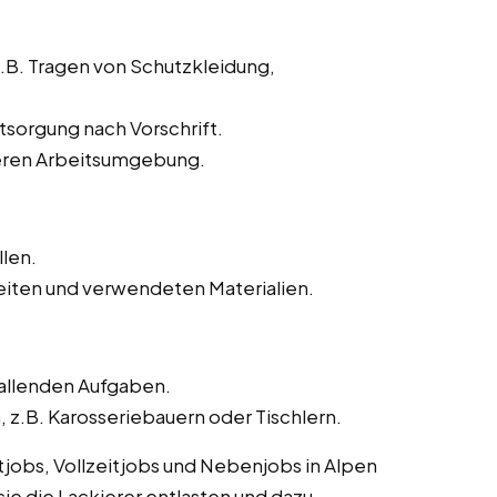
z.B. Tragen von Schutzkleidung,
sorgung nach Vorschrift.
heren Arbeitsumgebung.
llen.
iten und verwendeten Materialien.
fallenden Aufgaben.
.B. Karosseriebauern oder Tischlern.
itjobs, Vollzeitjobs und Nebenjobs in Alpen
sie die Lackierer entlasten und dazu