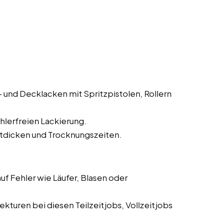
und Decklacken mit Spritzpistolen, Rollern
hlerfreien Lackierung.
tdicken und Trocknungszeiten.
f Fehler wie Läufer, Blasen oder
turen bei diesen Teilzeitjobs, Vollzeitjobs