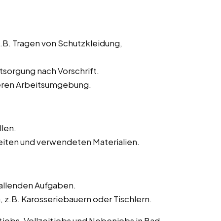
z.B. Tragen von Schutzkleidung,
sorgung nach Vorschrift.
heren Arbeitsumgebung.
llen.
iten und verwendeten Materialien.
fallenden Aufgaben.
.B. Karosseriebauern oder Tischlern.
itjobs, Vollzeitjobs und Nebenjobs in Bad