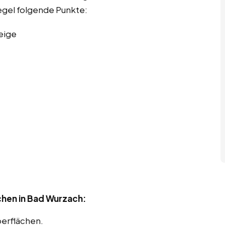
Regel folgende Punkte:
eige
chen in Bad Wurzach:
berflächen.