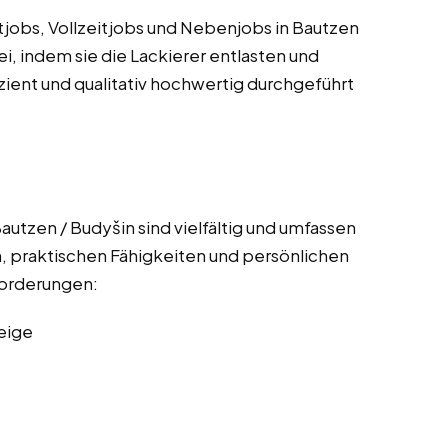
itjobs, Vollzeitjobs und Nebenjobs in Bautzen
ei, indem sie die Lackierer entlasten und
izient und qualitativ hochwertig durchgeführt
autzen / Budyšin sind vielfältig und umfassen
, praktischen Fähigkeiten und persönlichen
nforderungen:
eige