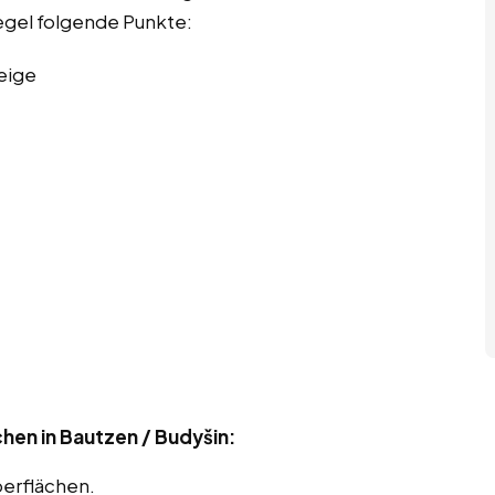
Regel folgende Punkte:
eige
hen in Bautzen / Budyšin:
berflächen.