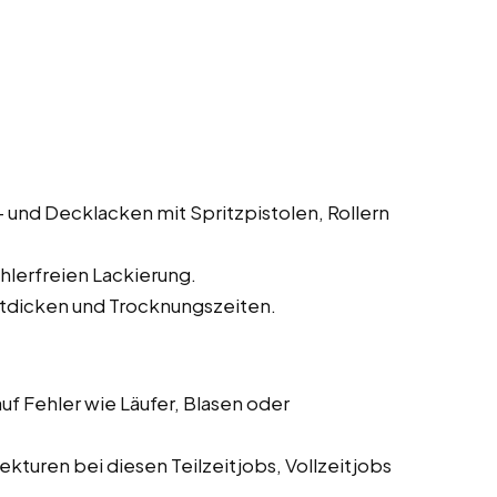
und Decklacken mit Spritzpistolen, Rollern
hlerfreien Lackierung.
tdicken und Trocknungszeiten.
f Fehler wie Läufer, Blasen oder
turen bei diesen Teilzeitjobs, Vollzeitjobs