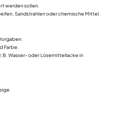
rt werden sollen.
leifen, Sandstrahlen oder chemische Mittel.
Vorgaben.
nd Farbe.
B. Wasser- oder Lösemittellacke in
eige