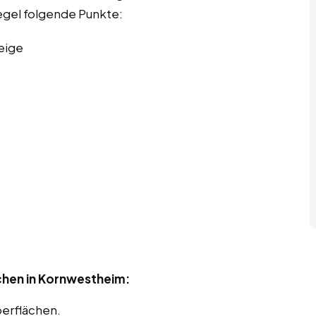
Regel folgende Punkte:
eige
chen in Kornwestheim:
berflächen.