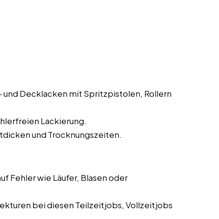
und Decklacken mit Spritzpistolen, Rollern
hlerfreien Lackierung.
tdicken und Trocknungszeiten.
f Fehler wie Läufer, Blasen oder
turen bei diesen Teilzeitjobs, Vollzeitjobs