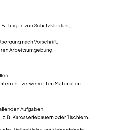
z.B. Tragen von Schutzkleidung,
sorgung nach Vorschrift.
heren Arbeitsumgebung.
llen.
iten und verwendeten Materialien.
fallenden Aufgaben.
.B. Karosseriebauern oder Tischlern.
itjobs, Vollzeitjobs und Nebenjobs in