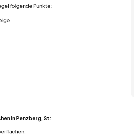
Regel folgende Punkte:
eige
hen in Penzberg, St:
berflächen.