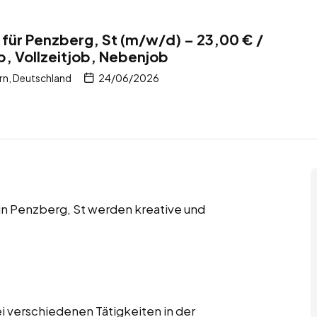
 für Penzberg, St (m/w/d) – 23,00 € /
b, Vollzeitjob, Nebenjob
rn, Deutschland
24/06/2026
 in Penzberg, St werden kreative und
i verschiedenen Tätigkeiten in der