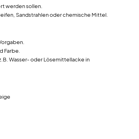
rt werden sollen.
leifen, Sandstrahlen oder chemische Mittel.
Vorgaben.
nd Farbe.
B. Wasser- oder Lösemittellacke in
eige