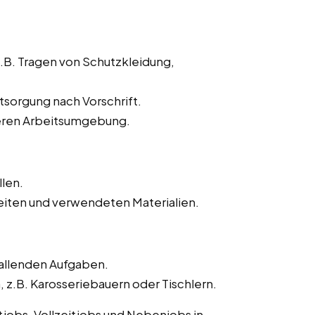
z.B. Tragen von Schutzkleidung,
sorgung nach Vorschrift.
heren Arbeitsumgebung.
llen.
iten und verwendeten Materialien.
fallenden Aufgaben.
.B. Karosseriebauern oder Tischlern.
itjobs, Vollzeitjobs und Nebenjobs in