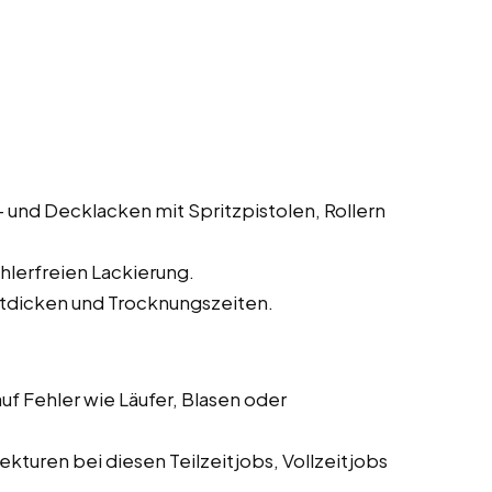
und Decklacken mit Spritzpistolen, Rollern
hlerfreien Lackierung.
tdicken und Trocknungszeiten.
f Fehler wie Läufer, Blasen oder
turen bei diesen Teilzeitjobs, Vollzeitjobs