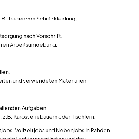
z.B. Tragen von Schutzkleidung,
sorgung nach Vorschrift.
heren Arbeitsumgebung.
llen.
iten und verwendeten Materialien.
fallenden Aufgaben.
.B. Karosseriebauern oder Tischlern.
itjobs, Vollzeitjobs und Nebenjobs in Rahden
sie die Lackierer entlasten und dazu