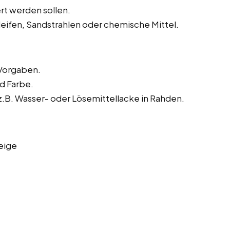
rt werden sollen.
leifen, Sandstrahlen oder chemische Mittel.
Vorgaben.
nd Farbe.
B. Wasser- oder Lösemittellacke in Rahden.
eige