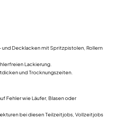
und Decklacken mit Spritzpistolen, Rollern
hlerfreien Lackierung.
tdicken und Trocknungszeiten.
f Fehler wie Läufer, Blasen oder
turen bei diesen Teilzeitjobs, Vollzeitjobs