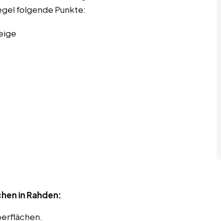
Regel folgende Punkte:
eige
chen in Rahden:
berflächen.