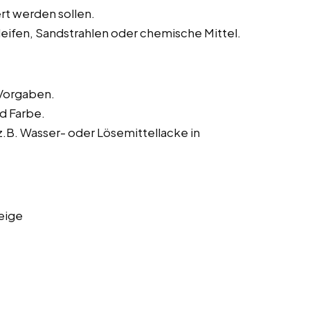
rt werden sollen.
leifen, Sandstrahlen oder chemische Mittel.
Vorgaben.
nd Farbe.
B. Wasser- oder Lösemittellacke in
eige