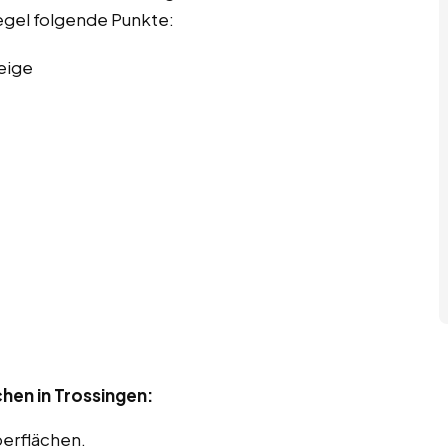
Regel folgende Punkte:
eige
hen in Trossingen:
berflächen.