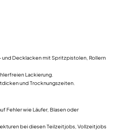
und Decklacken mit Spritzpistolen, Rollern
hlerfreien Lackierung.
tdicken und Trocknungszeiten.
f Fehler wie Läufer, Blasen oder
turen bei diesen Teilzeitjobs, Vollzeitjobs