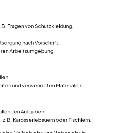
z.B. Tragen von Schutzkleidung,
sorgung nach Vorschrift.
heren Arbeitsumgebung.
llen.
iten und verwendeten Materialien.
fallenden Aufgaben.
.B. Karosseriebauern oder Tischlern.
itjobs, Vollzeitjobs und Nebenjobs in