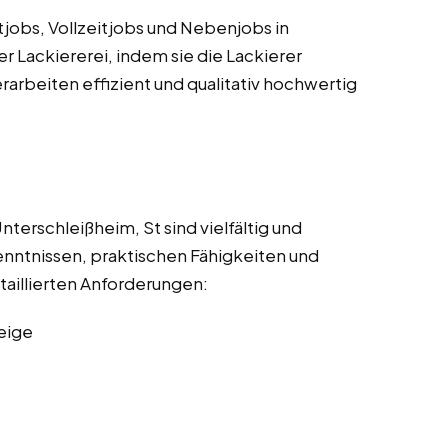
itjobs, Vollzeitjobs und Nebenjobs in
er Lackiererei, indem sie die Lackierer
rarbeiten effizient und qualitativ hochwertig
terschleißheim, St sind vielfältig und
nntnissen, praktischen Fähigkeiten und
taillierten Anforderungen:
eige