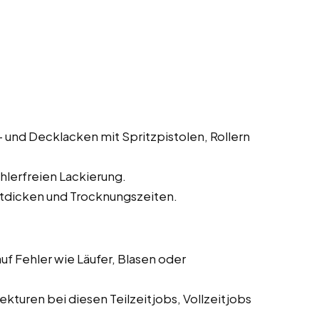
und Decklacken mit Spritzpistolen, Rollern
hlerfreien Lackierung.
tdicken und Trocknungszeiten.
f Fehler wie Läufer, Blasen oder
turen bei diesen Teilzeitjobs, Vollzeitjobs