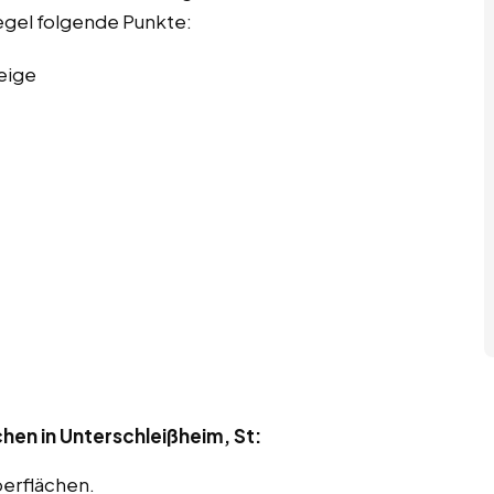
Regel folgende Punkte:
eige
hen in Unterschleißheim, St:
berflächen.