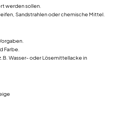
rt werden sollen.
leifen, Sandstrahlen oder chemische Mittel.
Vorgaben.
nd Farbe.
B. Wasser- oder Lösemittellacke in
eige