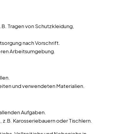
z.B. Tragen von Schutzkleidung,
sorgung nach Vorschrift.
heren Arbeitsumgebung.
llen.
iten und verwendeten Materialien.
fallenden Aufgaben.
.B. Karosseriebauern oder Tischlern.
itjobs, Vollzeitjobs und Nebenjobs in