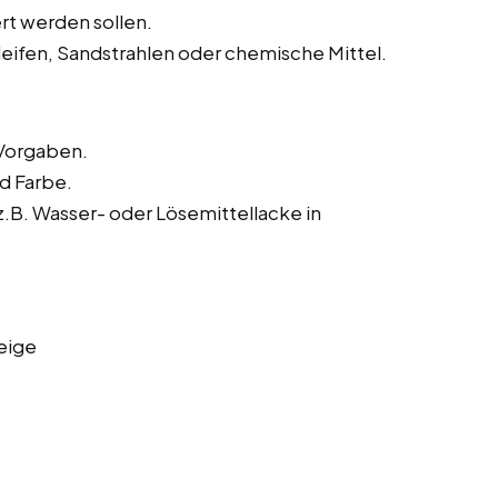
rt werden sollen.
leifen, Sandstrahlen oder chemische Mittel.
Vorgaben.
nd Farbe.
B. Wasser- oder Lösemittellacke in
eige