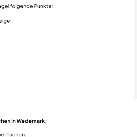
Regel folgende Punkte:
eige
chen in Wedemark:
berflächen.