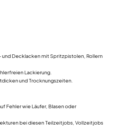
und Decklacken mit Spritzpistolen, Rollern
hlerfreien Lackierung.
tdicken und Trocknungszeiten.
f Fehler wie Läufer, Blasen oder
turen bei diesen Teilzeitjobs, Vollzeitjobs