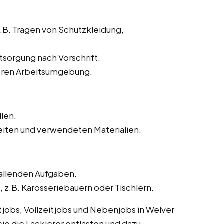
z.B. Tragen von Schutzkleidung,
sorgung nach Vorschrift.
heren Arbeitsumgebung.
llen.
iten und verwendeten Materialien.
fallenden Aufgaben.
.B. Karosseriebauern oder Tischlern.
itjobs, Vollzeitjobs und Nebenjobs in Welver
sie die Lackierer entlasten und dazu