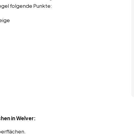
Regel folgende Punkte:
eige
hen in Welver:
berflächen.