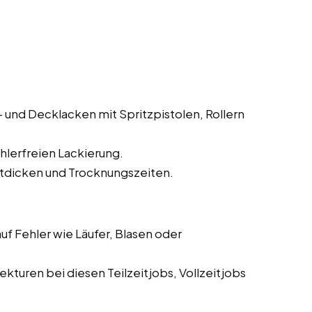
und Decklacken mit Spritzpistolen, Rollern
hlerfreien Lackierung.
tdicken und Trocknungszeiten.
f Fehler wie Läufer, Blasen oder
turen bei diesen Teilzeitjobs, Vollzeitjobs