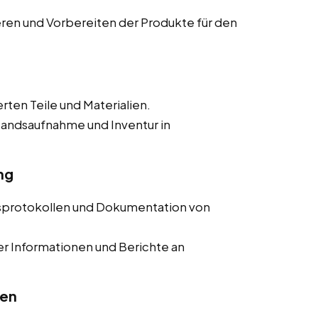
ieren und Vorbereiten der Produkte für den
erten Teile und Materialien.
tandsaufnahme und Inventur in
ng
nsprotokollen und Dokumentation von
er Informationen und Berichte an
ten