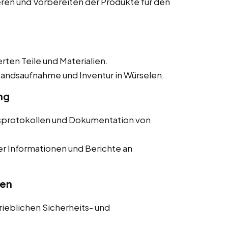
ieren und Vorbereiten der Produkte für den
erten Teile und Materialien.
tandsaufnahme und Inventur in Würselen.
ng
nsprotokollen und Dokumentation von
er Informationen und Berichte an
ten
trieblichen Sicherheits- und