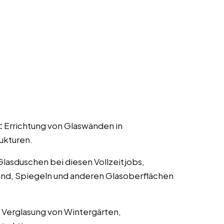
:
Errichtung von Glaswänden in
ukturen.
 Glasduschen bei diesen Vollzeitjobs,
land, Spiegeln und anderen Glasoberflächen
 Verglasung von Wintergärten,